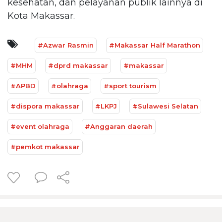
kesehatan, dan pelayanan publik lainnya di
Kota Makassar.
#Azwar Rasmin
#Makassar Half Marathon
#MHM
#dprd makassar
#makassar
#APBD
#olahraga
#sport tourism
#dispora makassar
#LKPJ
#Sulawesi Selatan
#event olahraga
#Anggaran daerah
#pemkot makassar