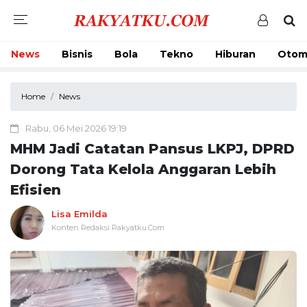
News
Bisnis
Bola
Tekno
Hiburan
Otom
Home
News
Rabu, 06 Mei 2026 19:19
MHM Jadi Catatan Pansus LKPJ, DPRD
Dorong Tata Kelola Anggaran Lebih
Efisien
Lisa Emilda
Konten Redaksi Rakyatku.Com