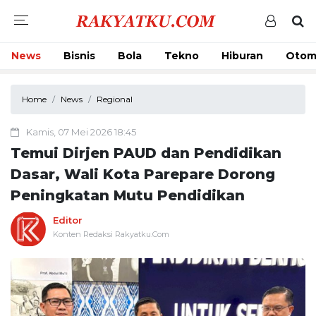
News
Bisnis
Bola
Tekno
Hiburan
Otom
Home
News
Regional
Kamis, 07 Mei 2026 18:45
Temui Dirjen PAUD dan Pendidikan
Dasar, Wali Kota Parepare Dorong
Peningkatan Mutu Pendidikan
Editor
Konten Redaksi Rakyatku.Com