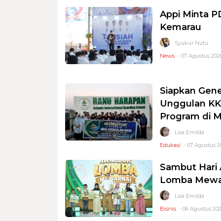
Appi Minta 
Kemarau
Syukur Nutu
News
- 07 Agustus 2026
Siapkan Gene
Unggulan KKS
Program di 
Lisa Emilda
Edukasi
- 07 Agustus 2
Sambut Hari 
Lomba Mewar
Lisa Emilda
Bisnis
- 06 Agustus 202