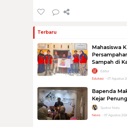
Terbaru
Mahasiswa K
Persampahan
Sampah di K
Editor
Edukasi
- 07 Agustus 2
Bapenda Mak
Kejar Penung
Syukur Nutu
News
- 07 Agustus 2026