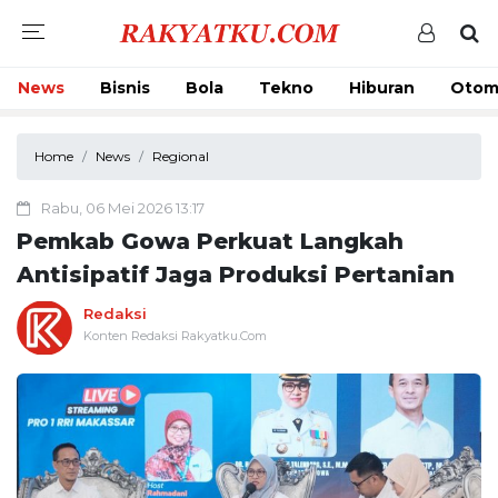
News
Bisnis
Bola
Tekno
Hiburan
Otom
Home
News
Regional
Rabu, 06 Mei 2026 13:17
Pemkab Gowa Perkuat Langkah
Antisipatif Jaga Produksi Pertanian
Redaksi
Konten Redaksi Rakyatku.Com