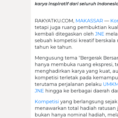
karya inspiratif dari seluruh Indonesia
RAKYATKU.COM,
MAKASSAR
—
Ko
tetapi juga ruang pembuktian kuali
kembali ditegaskan oleh
JNE
melal
sebuah kompetisi kreatif berskala 
tahun ke tahun.
Mengusung tema “Bergerak Bersama
hanya membuka ruang ekspresi, t
menghadirkan karya yang kuat, aut
kompetisi terletak pada kemampu
terutama perjalanan pelaku
UMK
JNE
hingga ke berbagai daerah d
Kompetisi
yang berlangsung sejak 2
menawarkan total hadiah ratusan 
bukan hanya nominal hadiah, mela