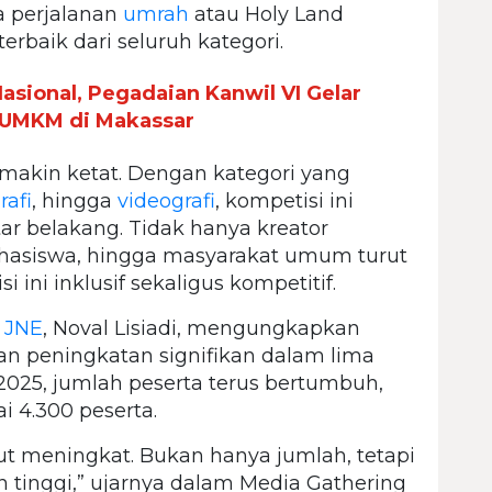
 perjalanan
umrah
atau Holy Land
erbaik dari seluruh kategori.
asional, Pegadaian Kanwil VI Gelar
UMKM di Makassar
emakin ketat. Dengan kategori yang
rafi
, hingga
videografi
, kompetisi ini
tar belakang. Tidak hanya kreator
 mahasiswa, hingga masyarakat umum turut
ini inklusif sekaligus kompetitif.
n
JNE
, Noval Lisiadi, mengungkapkan
an peningkatan signifikan dalam lima
 2025, jumlah peserta terus bertumbuh,
i 4.300 peserta.
ikut meningkat. Bukan hanya jumlah, tetapi
 tinggi,” ujarnya dalam Media Gathering