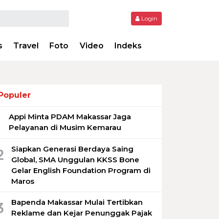
Login
s
Travel
Foto
Video
Indeks
Populer
Appi Minta PDAM Makassar Jaga
1
Pelayanan di Musim Kemarau
Siapkan Generasi Berdaya Saing
2
Global, SMA Unggulan KKSS Bone
Gelar English Foundation Program di
Maros
Bapenda Makassar Mulai Tertibkan
3
Reklame dan Kejar Penunggak Pajak