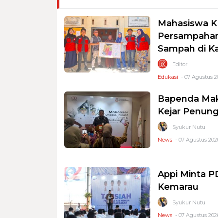
Mahasiswa K
Persampahan
Sampah di K
Editor
Edukasi
- 07 Agustus 2
Bapenda Mak
Kejar Penung
Syukur Nutu
News
- 07 Agustus 2026
Appi Minta 
Kemarau
Syukur Nutu
News
- 07 Agustus 2026