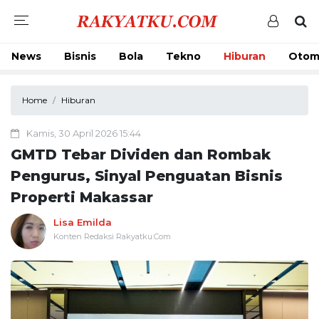
News
Bisnis
Bola
Tekno
Hiburan
Otom
Home
Hiburan
Kamis, 30 April 2026 15:44
GMTD Tebar Dividen dan Rombak
Pengurus, Sinyal Penguatan Bisnis
Properti Makassar
Lisa Emilda
Konten Redaksi Rakyatku.Com