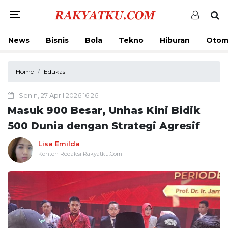
News
Bisnis
Bola
Tekno
Hiburan
Otom
Home
Edukasi
Senin, 27 April 2026 16:26
Masuk 900 Besar, Unhas Kini Bidik
500 Dunia dengan Strategi Agresif
Lisa Emilda
Konten Redaksi Rakyatku.Com