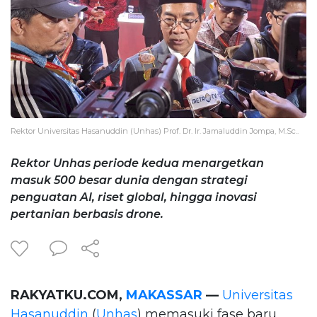
Rektor Universitas Hasanuddin (Unhas) Prof. Dr. Ir. Jamaluddin Jompa, M.Sc..
Rektor Unhas periode kedua menargetkan
masuk 500 besar dunia dengan strategi
penguatan AI, riset global, hingga inovasi
pertanian berbasis drone.
RAKYATKU.COM,
MAKASSAR
—
Universitas
Hasanuddin
(
Unhas
) memasuki fase baru