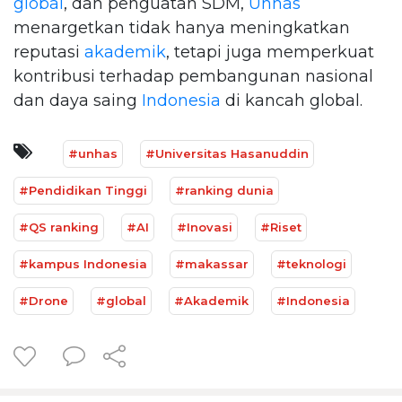
global
, dan penguatan SDM,
Unhas
menargetkan tidak hanya meningkatkan
reputasi
akademik
, tetapi juga memperkuat
kontribusi terhadap pembangunan nasional
dan daya saing
Indonesia
di kancah global.
#unhas
#Universitas Hasanuddin
#Pendidikan Tinggi
#ranking dunia
#QS ranking
#AI
#Inovasi
#Riset
#kampus Indonesia
#makassar
#teknologi
#Drone
#global
#Akademik
#Indonesia