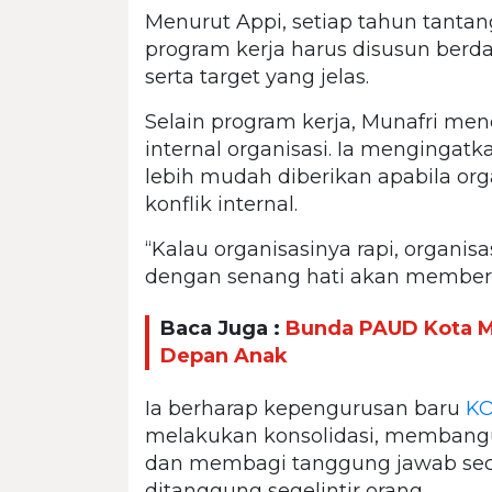
Menurut Appi, setiap tahun tantan
program kerja harus disusun berd
serta target yang jelas.
Selain program kerja, Munafri m
internal organisasi. Ia menginga
lebih mudah diberikan apabila organ
konflik internal.
“Kalau organisasinya rapi, organisa
dengan senang hati akan memberik
Baca Juga :
Bunda PAUD Kota M
Depan Anak
Ia berharap kepengurusan baru
K
melakukan konsolidasi, membangun
dan membagi tanggung jawab seca
ditanggung segelintir orang.