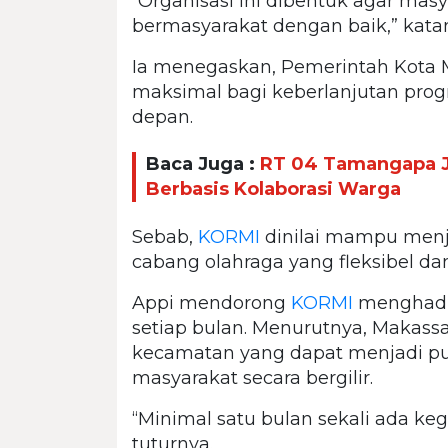
“Organisasi ini dibentuk agar masy
bermasyarakat dengan baik,” kata
Ia menegaskan, Pemerintah Kota
maksimal bagi keberlanjutan pro
depan.
Baca Juga :
RT 04 Tamangapa J
Berbasis Kolaborasi Warga
Sebab,
KORMI
dinilai mampu menj
cabang olahraga yang fleksibel dan
Appi mendorong
KORMI
menghadir
setiap bulan. Menurutnya, Makassa
kecamatan yang dapat menjadi pu
masyarakat secara bergilir.
“Minimal satu bulan sekali ada ke
tuturnya.