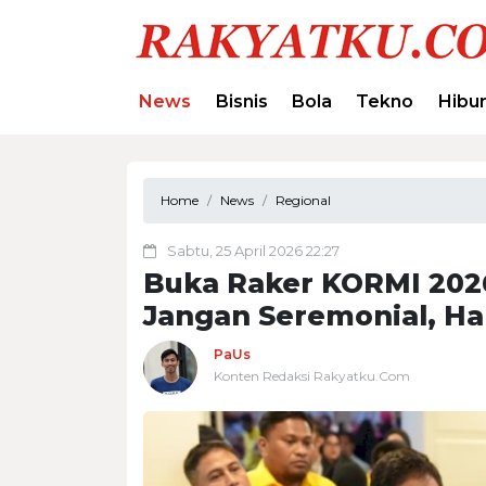
News
Bisnis
Bola
Tekno
Hibu
Home
News
Regional
Sabtu, 25 April 2026 22:27
Buka Raker KORMI 2026
Jangan Seremonial, Ha
PaUs
Konten Redaksi Rakyatku.Com