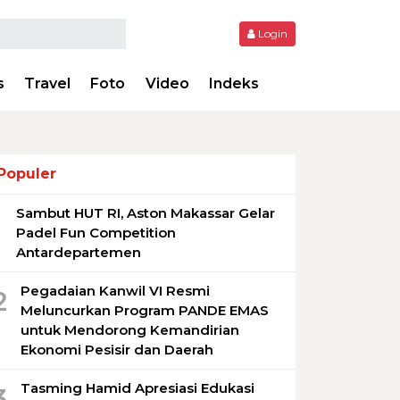
Login
s
Travel
Foto
Video
Indeks
Populer
Sambut HUT RI, Aston Makassar Gelar
1
Padel Fun Competition
Antardepartemen
Pegadaian Kanwil VI Resmi
2
Meluncurkan Program PANDE EMAS
untuk Mendorong Kemandirian
Ekonomi Pesisir dan Daerah
Tasming Hamid Apresiasi Edukasi
3