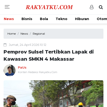
News
Bisnis
Bola
Tekno
Hiburan
Otom
Home
News
Regional
Jumat, 24 April 2026 10:12
Pemprov Sulsel Tertibkan Lapak di
Kawasan SMKN 4 Makassar
PaUs
Konten Redaksi Rakyatku.Com