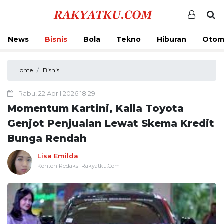
News
Bisnis
Bola
Tekno
Hiburan
Otom
Home
Bisnis
Rabu, 22 April 2026 18:29
Momentum Kartini, Kalla Toyota
Genjot Penjualan Lewat Skema Kredit
Bunga Rendah
Lisa Emilda
Konten Redaksi Rakyatku.Com