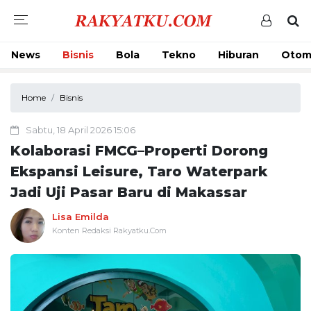
News
Bisnis
Bola
Tekno
Hiburan
Otom
Home
Bisnis
Sabtu, 18 April 2026 15:06
Kolaborasi FMCG–Properti Dorong
Ekspansi Leisure, Taro Waterpark
Jadi Uji Pasar Baru di Makassar
Lisa Emilda
Konten Redaksi Rakyatku.Com