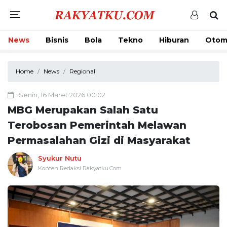
News
Bisnis
Bola
Tekno
Hiburan
Otom
Home
News
Regional
Senin, 16 Maret 2026 00:02
MBG Merupakan Salah Satu
Terobosan Pemerintah Melawan
Permasalahan Gizi di Masyarakat
Syukur Nutu
Konten Redaksi Rakyatku.Com