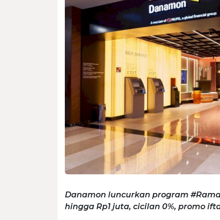
Danamon luncurkan program #Rama
hingga Rp1 juta, cicilan 0%, promo if