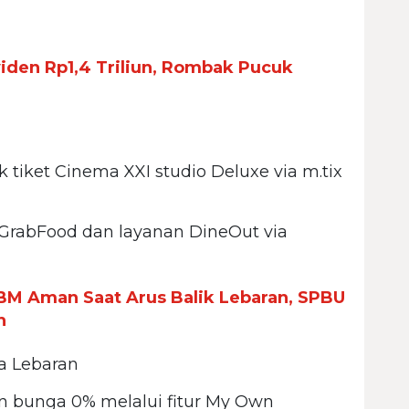
den Rp1,4 Triliun, Rombak Pucuk
tiket Cinema XXI studio Deluxe via m.tix
GrabFood dan layanan DineOut via
BM Aman Saat Arus Balik Lebaran, SPBU
h
a Lebaran
n bunga 0% melalui fitur My Own