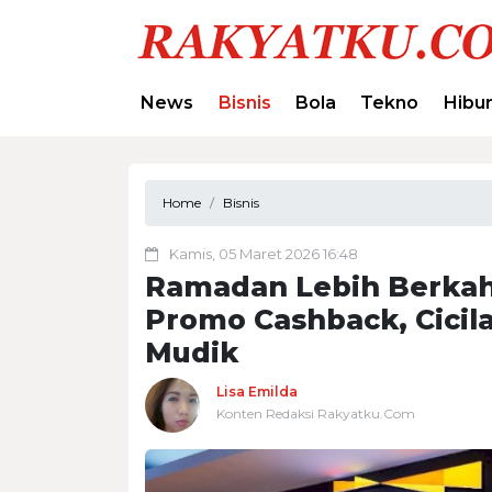
News
Bisnis
Bola
Tekno
Hibu
Home
Bisnis
Kamis, 05 Maret 2026 16:48
Ramadan Lebih Berkah
Promo Cashback, Cicil
Mudik
Lisa Emilda
Konten Redaksi Rakyatku.Com