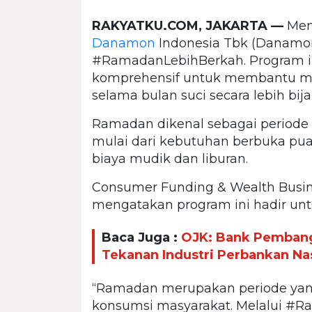
RAKYATKU.COM, JAKARTA —
Men
Danamon
Indonesia Tbk (Danamo
#RamadanLebihBerkah. Program ini 
komprehensif untuk membantu ma
selama bulan suci secara lebih bij
Ramadan dikenal sebagai periode 
mulai dari kebutuhan berbuka puasa
biaya mudik dan liburan.
Consumer Funding & Wealth Busi
mengatakan program ini hadir un
Baca Juga :
OJK: Bank Pembang
Tekanan Industri Perbankan Na
“Ramadan merupakan periode yang
konsumsi masyarakat. Melalui #