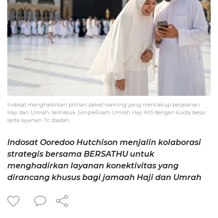
Indosat menghadirkan pilihan paket roaming yang mencakup perjalanan
Haji dan Umrah, termasuk SimpleRoam Umrah Haji IM3 dengan kuota besar
serta layanan Tri Ibadah
Indosat Ooredoo Hutchison menjalin kolaborasi
strategis bersama BERSATHU untuk
menghadirkan layanan konektivitas yang
dirancang khusus bagi jamaah Haji dan Umrah