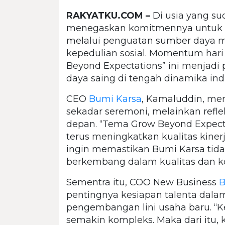
RAKYATKU.COM –
Di usia yang s
menegaskan komitmennya untuk t
melalui penguatan sumber daya ma
kepedulian sosial. Momentum har
Beyond Expectations” ini menjad
daya saing di tengah dinamika indu
CEO
Bumi Karsa
, Kamaluddin, me
sekadar seremoni, melainkan reflek
depan. “Tema Grow Beyond Expec
terus meningkatkan kualitas kinerj
ingin memastikan Bumi Karsa tidak
berkembang dalam kualitas dan kon
Sementra itu, COO New Business
B
pentingnya kesiapan talenta dal
pengembangan lini usaha baru. “K
semakin kompleks. Maka dari itu