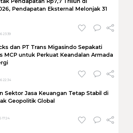
tak Pendapatan Rp7,7 Triliun di
026, Pendapatan Eksternal Melonjak 31
6 23:39
cks dan PT Trans Migasindo Sepakati
is MCP untuk Perkuat Keandalan Armada
ergi
6 22:34
 Sektor Jasa Keuangan Tetap Stabil di
ak Geopolitik Global
6 17:24