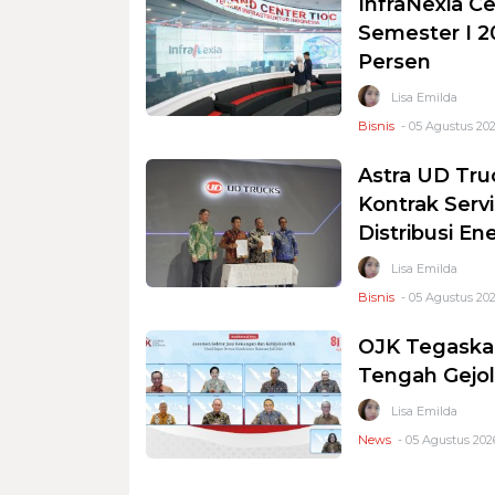
InfraNexia Ce
Semester I 2
Persen
Lisa Emilda
Bisnis
- 05 Agustus 202
Astra UD Tru
Kontrak Serv
Distribusi En
Lisa Emilda
Bisnis
- 05 Agustus 202
OJK Tegaskan
Tengah Gejol
Lisa Emilda
News
- 05 Agustus 202