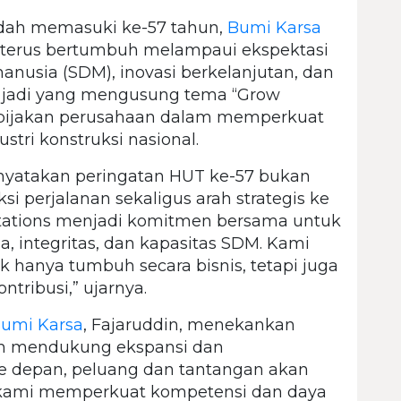
udah memasuki ke-57 tahun,
Bumi Karsa
erus bertumbuh melampaui ekspektasi
nusia (SDM), inovasi berkelanjutan, dan
i jadi yang mengusung tema “Grow
i pijakan perusahaan dalam memperkuat
stri konstruksi nasional.
nyatakan peringatan HUT ke-57 bukan
si perjalanan sekaligus arah strategis ke
tations menjadi komitmen bersama untuk
a, integritas, dan kapasitas SDM. Kami
 hanya tumbuh secara bisnis, tetapi juga
tribusi,” ujarnya.
umi Karsa
, Fajaruddin, menekankan
am mendukung ekspansi dan
e depan, peluang dan tantangan akan
, kami memperkuat kompetensi dan daya