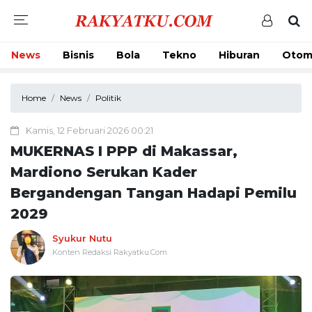
News
Bisnis
Bola
Tekno
Hiburan
Otom
Home
News
Politik
Kamis, 12 Februari 2026 00:21
MUKERNAS I PPP di Makassar,
Mardiono Serukan Kader
Bergandengan Tangan Hadapi Pemilu
2029
Syukur Nutu
Konten Redaksi Rakyatku.Com