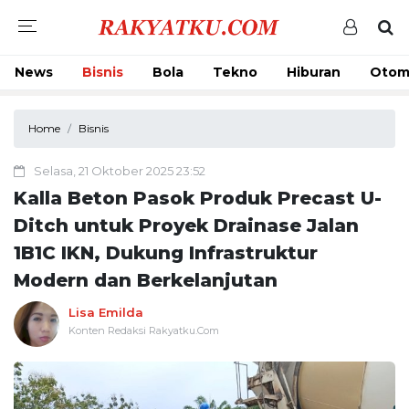
News
Bisnis
Bola
Tekno
Hiburan
Otom
Home
Bisnis
Selasa, 21 Oktober 2025 23:52
Kalla Beton Pasok Produk Precast U-
Ditch untuk Proyek Drainase Jalan
1B1C IKN, Dukung Infrastruktur
Modern dan Berkelanjutan
Lisa Emilda
Konten Redaksi Rakyatku.Com