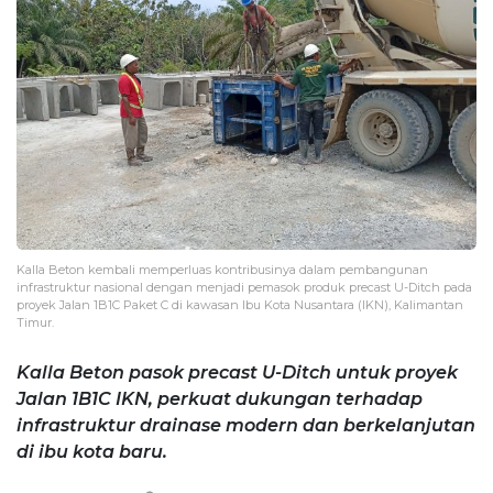
Kalla Beton kembali memperluas kontribusinya dalam pembangunan
infrastruktur nasional dengan menjadi pemasok produk precast U-Ditch pada
proyek Jalan 1B1C Paket C di kawasan Ibu Kota Nusantara (IKN), Kalimantan
Timur.
Kalla Beton pasok precast U-Ditch untuk proyek
Jalan 1B1C IKN, perkuat dukungan terhadap
infrastruktur drainase modern dan berkelanjutan
di ibu kota baru.