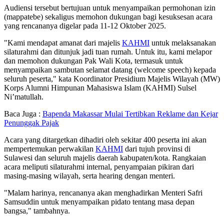
Audiensi tersebut bertujuan untuk menyampaikan permohonan izin
(mappatebe) sekaligus memohon dukungan bagi kesuksesan acara
yang rencananya digelar pada 11-12 Oktober 2025.
"Kami mendapat amanat dari majelis
KAHMI
untuk melaksanakan
silaturahmi dan ditunjuk jadi tuan rumah. Untuk itu, kami melapor
dan memohon dukungan Pak Wali Kota, termasuk untuk
menyampaikan sambutan selamat datang (welcome speech) kepada
seluruh peserta," kata Koordinator Presidium Majelis Wilayah (MW)
Korps Alumni Himpunan Mahasiswa Islam (KAHMI) Sulsel
Ni’matullah.
Baca Juga :
Bapenda Makassar Mulai Tertibkan Reklame dan Kejar
Penunggak Pajak
Acara yang ditargetkan dihadiri oleh sekitar 400 peserta ini akan
mempertemukan perwakilan
KAHMI
dari tujuh provinsi di
Sulawesi dan seluruh majelis daerah kabupaten/kota. Rangkaian
acara meliputi silaturahmi internal, penyampaian pikiran dari
masing-masing wilayah, serta hearing dengan menteri.
"Malam harinya, rencananya akan menghadirkan Menteri Safri
Samsuddin untuk menyampaikan pidato tentang masa depan
bangsa," tambahnya.