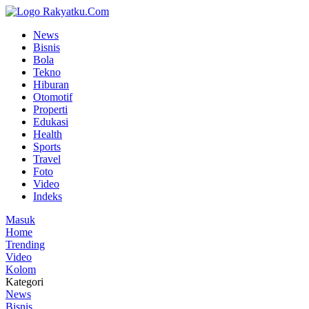
News
Bisnis
Bola
Tekno
Hiburan
Otomotif
Properti
Edukasi
Health
Sports
Travel
Foto
Video
Indeks
Masuk
Home
Trending
Video
Kolom
Kategori
News
Bisnis