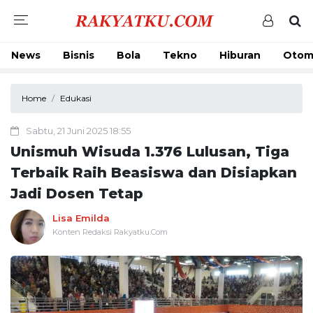
News
Bisnis
Bola
Tekno
Hiburan
Otom
Home
Edukasi
Sabtu, 21 Juni 2025 18:55
Unismuh Wisuda 1.376 Lulusan, Tiga
Terbaik Raih Beasiswa dan Disiapkan
Jadi Dosen Tetap
Lisa Emilda
Konten Redaksi Rakyatku.Com