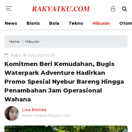
News
Bisnis
Bola
Tekno
Hiburan
Otom
Home
Hiburan
Rabu, 18 Juni 2025 01:30
Komitmen Beri Kemudahan, Bugis
Waterpark Adventure Hadirkan
Promo Spesial Nyebur Bareng Hingga
Penambahan Jam Operasional
Wahana
Lisa Emilda
Konten Redaksi Rakyatku.Com