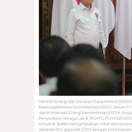
Menteri Energi dan Sumber Daya Mineral (ESDM), 
Ketenagalistrikan Kementerian ESDM, Jisman P. Hu
dan Konservasi Energi Kementerian ESDM, Eniya
Penyediaan Tenaga Listrik (RUPTL) PLN 2025-2034
tersebut, Bahlil menyampaikan, total rencana 
sebesar 69,5 gigawatt (GW) dengan porsi bauran