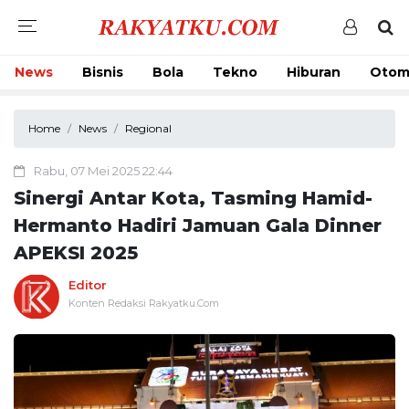
News
Bisnis
Bola
Tekno
Hiburan
Otom
Home
News
Regional
Rabu, 07 Mei 2025 22:44
Sinergi Antar Kota, Tasming Hamid-
Hermanto Hadiri Jamuan Gala Dinner
APEKSI 2025
Editor
Konten Redaksi Rakyatku.Com