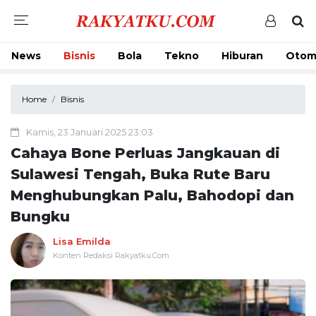
News
Bisnis
Bola
Tekno
Hiburan
Otom
Home
Bisnis
Kamis, 23 Januari 2025 23:03
Cahaya Bone Perluas Jangkauan di
Sulawesi Tengah, Buka Rute Baru
Menghubungkan Palu, Bahodopi dan
Bungku
Lisa Emilda
Konten Redaksi Rakyatku.Com