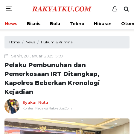
News
Bisnis
Bola
Tekno
Hiburan
Otom
Home
News
Hukum & Kriminal
Senin, 20 Januari 2025 15:59
Pelaku Pembunuhan dan
Pemerkosaan IRT Ditangkap,
Kapolres Beberkan Kronologi
Kejadian
Syukur Nutu
Konten Redaksi Rakyatku.Com