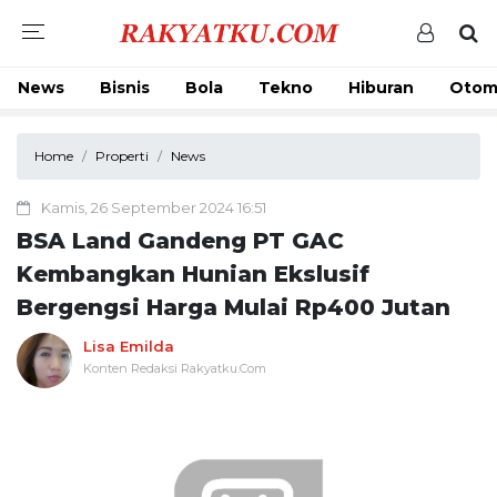
News
Bisnis
Bola
Tekno
Hiburan
Otom
Home
Properti
News
Kamis, 26 September 2024 16:51
BSA Land Gandeng PT GAC
Kembangkan Hunian Ekslusif
Bergengsi Harga Mulai Rp400 Jutan
Lisa Emilda
Konten Redaksi Rakyatku.Com