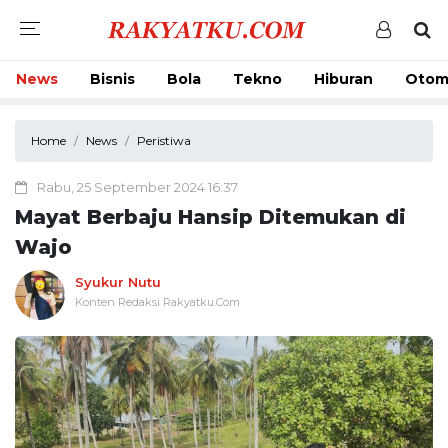
News
Bisnis
Bola
Tekno
Hiburan
Otom
Home
News
Peristiwa
Rabu, 25 September 2024 16:37
Mayat Berbaju Hansip Ditemukan di
Wajo
Syukur Nutu
Konten Redaksi Rakyatku.Com