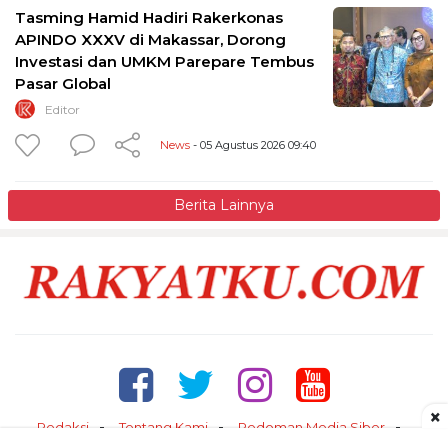
Tasming Hamid Hadiri Rakerkonas
APINDO XXXV di Makassar, Dorong
Investasi dan UMKM Parepare Tembus
Pasar Global
Editor
News
- 05 Agustus 2026 09:40
Berita Lainnya
×
Redaksi
Tentang Kami
Pedoman Media Siber