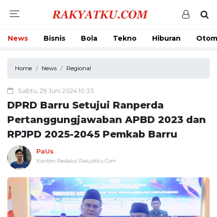
News
Bisnis
Bola
Tekno
Hiburan
Otom
Home
News
Regional
Sabtu, 29 Juni 2024 10:33
DPRD Barru Setujui Ranperda
Pertanggungjawaban APBD 2023 dan
RPJPD 2025-2045 Pemkab Barru
PaUs
Konten Redaksi Rakyatku.Com