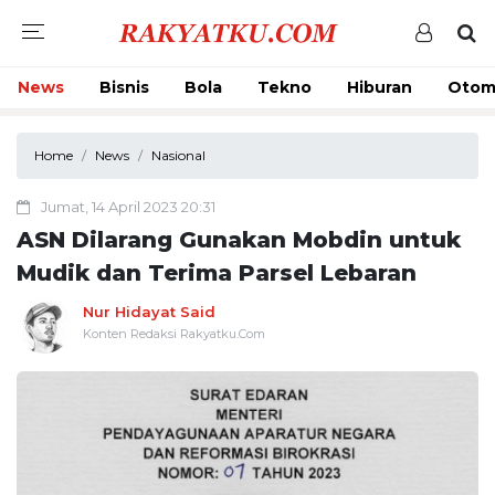
News
Bisnis
Bola
Tekno
Hiburan
Otom
Home
News
Nasional
Jumat, 14 April 2023 20:31
ASN Dilarang Gunakan Mobdin untuk
Mudik dan Terima Parsel Lebaran
Nur Hidayat Said
Konten Redaksi Rakyatku.Com