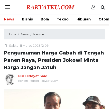
News
Bisnis
Bola
Tekno
Hiburan
Otom
Home
News
Nasional
Sabtu, 11 Maret 2023 12:09
Pengumuman Harga Gabah di Tengah
Panen Raya, Presiden Jokowi Minta
Harga Jangan Jatuh
Nur Hidayat Said
Konten Redaksi Rakyatku.Com