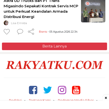
Astra UD Trucks dan PT Trans
Migasindo Sepakati Kontrak Servis MCP
untuk Perkuat Keandalan Armada
Distribusi Energi
Lisa Emilda
Bisnis
- 05 Agustus 2026 22:34
Berita Lainnya
×
Redaksi
Tentang Kami
Pedoman Media Siber
Kontak
Disclaimer
Privacy Policy