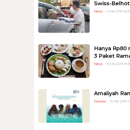
Swiss-Belhote
News
- 11 Mei 2019 16:2
Hanya Rp80 r
3 Paket Ram
News
- 10 Mei 2019 19:3
Amaliyah Ram
Edukasi
- 10 Mei 2019 1