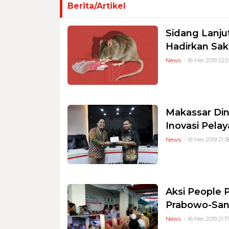
Berita/Artikel
Sidang Lanju
Hadirkan Sak
News
- 16 Mei 2019 22:0
Makassar Di
Inovasi Pela
News
- 16 Mei 2019 21:3
Aksi People 
Prabowo-Sa
News
- 16 Mei 2019 21:1