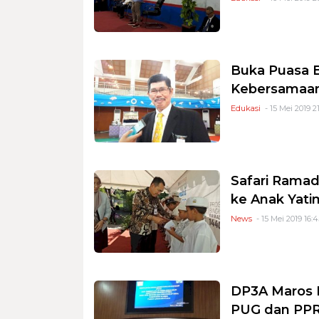
Buka Puasa B
Kebersamaan 
Edukasi
- 15 Mei 2019 2
Safari Ramad
ke Anak Yati
News
- 15 Mei 2019 16:4
DP3A Maros 
PUG dan PP