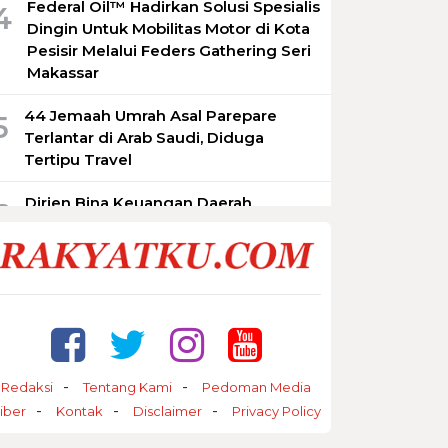
Federal Oil™️ Hadirkan Solusi Spesialis
4
Dingin Untuk Mobilitas Motor di Kota
Pesisir Melalui Feders Gathering Seri
Makassar
44 Jemaah Umrah Asal Parepare
5
Terlantar di Arab Saudi, Diduga
Tertipu Travel
Dirjen Bina Keuangan Daerah
6
Kemendagri Sebut : DPRD Tidak
Sama dengan DPR RI, Begini
Penjelasannya
Wakil Bupati Maros Terima 360
7
Mahasiswa Unhas Mulai KKN Tematik
Parepare Jadi Pusat Persiapan
8
Redaksi
Tentang Kami
Pedoman Media
Timnas Sepak Takraw Menuju Asian
iber
Kontak
Disclaimer
Privacy Policy
Games 2026, Pemkot Siap Beri
Dukungan Penuh