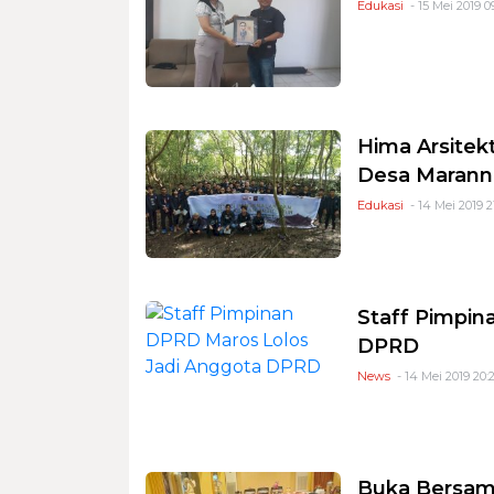
Edukasi
- 15 Mei 2019 0
Hima Arsitek
Desa Marann
Edukasi
- 14 Mei 2019 2
Staff Pimpin
DPRD
News
- 14 Mei 2019 20:
Buka Bersam