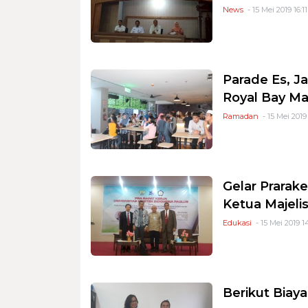
News
- 15 Mei 2019 16:11
Parade Es, J
Royal Bay Ma
Ramadan
- 15 Mei 2019
Gelar Prarak
Ketua Majeli
Edukasi
- 15 Mei 2019 1
Berikut Biay