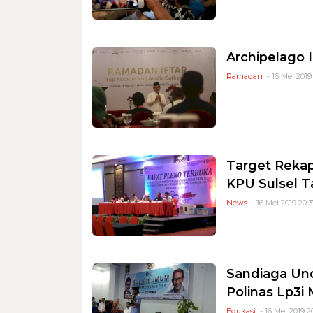
Archipelago 
Ramadan
- 16 Mei 2019
Target Rekap
KPU Sulsel 
News
- 16 Mei 2019 20:3
Sandiaga Un
Polinas Lp3i
Edukasi
- 16 Mei 2019 2